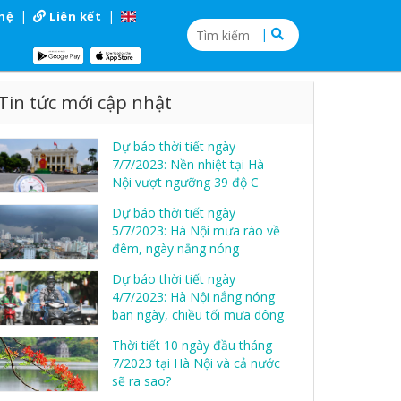
|
|
hệ
Liên kết
|
Tin tức mới cập nhật
Dự báo thời tiết ngày
7/7/2023: Nền nhiệt tại Hà
Nội vượt ngưỡng 39 độ C
Dự báo thời tiết ngày
5/7/2023: Hà Nội mưa rào về
đêm, ngày nắng nóng
Dự báo thời tiết ngày
4/7/2023: Hà Nội nắng nóng
ban ngày, chiều tối mưa dông
Thời tiết 10 ngày đầu tháng
7/2023 tại Hà Nội và cả nước
sẽ ra sao?