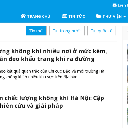
Liên 
TRANG CHỦ
TIN TỨC
THƯ VIỆN
Tin mới
Tin trong nước
Tin quốc tế
ợng không khí nhiều nơi ở mức kém,
ân đeo khẩu trang khi ra đường
heo kết quả quan trắc của Chi cục Bảo vệ môi trường Hà
ợng không khí ở nhiều khu vực trên địa bàn
ện chất lượng không khí Hà Nội: Cập
hiên cứu và giải pháp