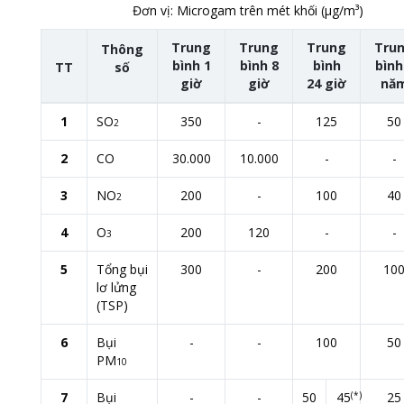
Đơn vị: Microgam trên mét khối (μg/m³)
Trung
Trung
Trung
Tru
Thông
bình 1
bình 8
bình
bình
TT
số
giờ
giờ
24 giờ
nă
1
SO
350
-
125
50
2
2
CO
30.000
10.000
-
-
3
NO
200
-
100
40
2
4
O
200
120
-
-
3
5
Tổng bụi
300
-
200
10
lơ lửng
(TSP)
6
Bụi
-
-
100
50
PM
10
7
Bụi
-
-
50
45
(*)
25