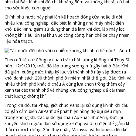
nhìn tại Bắc Kinh khi đó chỉ khoảng 50m và không khí rất có hại
cho sức khỏe con người.
Chính phủ nước này phải lên kế hoạch đóng cửa hoặc di dời
nhiều khu công nghiệp, đặc biệt là những nhà máy nhiệt điện
khỏi Bắc Kinh, giảm sử dụng than đá làm khí đốt, lắp máy lọc
không khí siêu lớn tại khu vực công cộng, hạn chế xe chạy nhiên
liệu hóa thạch.
Theo dữ liệu từ Công ty quan trắc chất lượng không khí Thụy Sĩ
hôm 12/9/2019, mật độ tập trung sương mù gây hại ở Bắc Kinh
đã giảm xuống mức thấp kỷ lục và thành phố này sắp được ra
khỏi danh sách 200 thành phố ô nhiễm nhất thế giới. Bắc Kinh và
nhiều thành phố khác ở châu Á cũng lựa chọn trồng thêm cây
xanh tại các thành phố và những khu công nghiệp để cải thiện
chất lượng không khí.
Trong khi đó, tại Pháp, giới chức Paris lại sử dụng khinh khí cầu
có gắn cảm biến AirParif để phát hiện nồng độ bụi siêu mịn
trong không khí. Các quốc gia châu Âu khác như Anh, Đức lại
khuyến khích người dân sử dụng xe đạp và ô tô điện để giảm khí
thải ra môi trường. Gần đây nhất, Malaysia và Indonesia lên kế
hoạch phun mưa nhân tạo nhằm giảm bớt lượng bụi trong